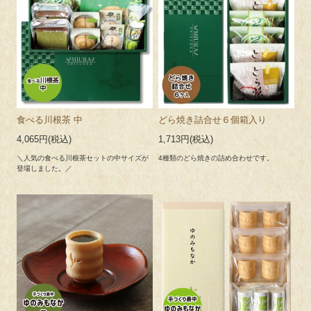
食べる川根茶 中
どら焼き詰合せ６個箱入り
4,065円(税込)
1,713円(税込)
＼人気の食べる川根茶セットの中サイズが
4種類のどら焼きの詰め合わせです。
登場しました。／