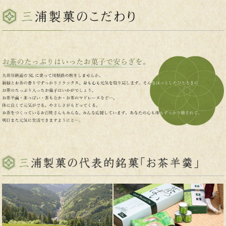
2026.
【100周年記念ノベルティプレゼント企画】
6.25
お茶羊羹ティッシュ、100周年記念トートバッグ 配布予定数を
終了いたしました
大変ご好評をいただき、通販および菓子処三浦(本店/川根)分は
予定数量に達したため配布を終了いたしました。ありがとうご
ざいました。今後は秋に菓子処叶家にて100周年記念イベントを
開催予定です。日程、内容が決まり次第おしらせいたします！
どうぞよろしくお願いいたします！
2026.
✨新商品✨
【ゆのみもなか】販売開始しました！
5.28
2026.
【✨100周年企画✨】
100周年記念ノベルティプレゼント企画♪
4.27
2026.
【✨100周年企画✨】
三浦製菓のおかし一覧UPしました！ぜひの
4.19
ぞいていってください♪