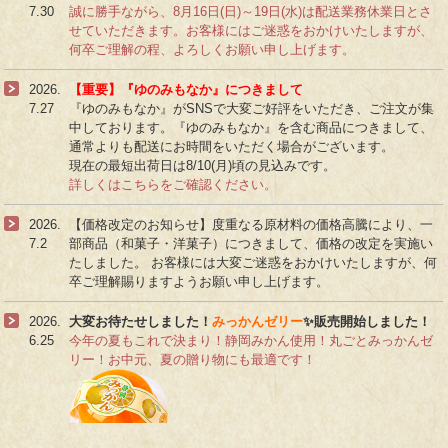
7.30
誠に勝手ながら、8月16日(日)～19日(水)は配送業務休業日とさ
せていただきます。お客様にはご迷惑をおかけいたしますが、
何卒ご理解の程、よろしくお願い申し上げます。
2026.
【重要】『ゆのみもなか』につきまして
7.27
『ゆのみもなか』がSNSで大変ご好評をいただき、ご注文が集
中しております。『ゆのみもなか』を含む商品につきまして、
通常よりも配送にお時間をいただく場合がございます。
現在の最短出荷日は8/10(月)頃の見込みです。
詳しくはこちらをご確認ください。
2026.
【価格改定のお知らせ】度重なる原材料の価格高騰により、一
7.2
部商品（和菓子・洋菓子）につきまして、価格の改定を実施い
たしました。 お客様には大変ご迷惑をおかけいたしますが、何
卒ご理解賜りますようお願い申し上げます。
2026.
大変お待たせしました！
みっかんゼリー
✨販売開始しました！
6.25
今年の夏もこれで決まり！静岡みかん使用！丸ごとみっかんゼ
リー！お中元、夏の贈り物にも最適です！