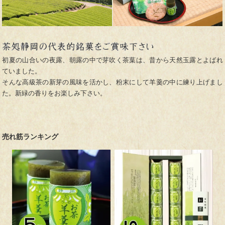
2026.
【完売しました！】急須もなか さくら餡 作りすぎちゃいまし
4.17
た！半額セール開催中！
お得になった急須もなか『さくら餡(季節限定)』でもう一度桜を
感じませんか？【ありがとうございました！】
初夏の山合いの夜露、朝露の中で芽吹く茶葉は、昔から天然玉露とよばれ
2026.
【通販】
配送業務休業日につきまして
ていました。
4.13
誠に勝手ながら、5月2日(土)～6日(水・祝)は配送業務休業日と
そんな高級茶の新芽の風味を活かし、粉末にして羊羹の中に練り上げまし
させていただきます。お客様にはご迷惑をおかけいたします
た。新緑の香りをお楽しみ下さい。
が、何卒ご理解の程、よろしくお願い申し上げます。
2026.
【店舗】●菓子処三浦(本店/川根)
4.13
✨✨✨
三浦製菓100周年
感謝祭
開催いたします
✨✨✨
長年のご愛顧に感謝し、ささやかな感謝祭を開催いたします。
売れ筋ランキング
※叶家は秋頃開催予定です
2026.
✨✨✨おかげさまで100周年！✨✨✨
3.24
三浦製菓は2026年3月に創業100周年を迎えました。日頃のご愛
顧に心より感謝申し上げます。
今後さまざまな感謝企画等を予定しております！HPおよび
公式
インスタグラム
、
公式ライン
、
公式X
等にてお知らせいたしま
す！是非ご登録ください！