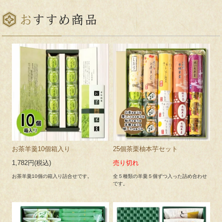
お茶羊羹10個箱入り
25個茶栗柚本芋セット
1,782円(税込)
売り切れ
お茶羊羹10個の箱入り詰合せです。
全５種類の羊羹５個ずつ入った詰め合わせ
です。