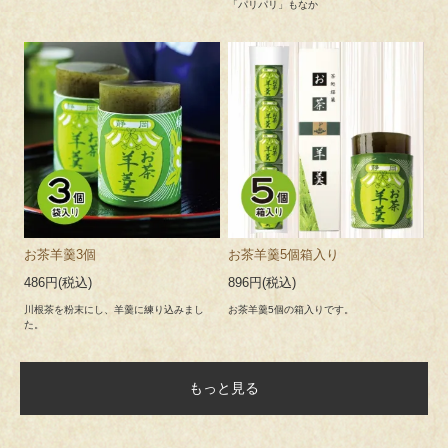
「パリパリ」もなか
2025.1
【通販】
年末年始休業のお知らせ
2.19
誠に勝手ながら通販につきましては下記の期間を年末年始休業
とさせていただきます。
2025年12月28日(日)～2026年1月4日(日)
ご迷惑をおかけ致しますが、何卒ご理解の程お願い申し上げま
す。
お茶羊羹3個
お茶羊羹5個箱入り
486円(税込)
896円(税込)
川根茶を粉末にし、羊羹に練り込みまし
お茶羊羹5個の箱入りです。
た。
もっと見る