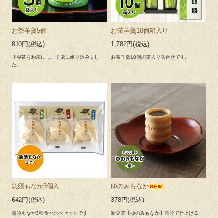
お茶羊羹5個
お茶羊羹10個箱入り
2026.
季節商品に
【ありがとうクッキーのプチギフト】
を追加しまし
810円(税込)
1,782円(税込)
1.29
た！
川根茶を粉末にし、羊羹に練り込みまし
お茶羊羹10個の箱入り詰合せです。
ホワイトデー、卒業、転勤などお世話になった方へ♪
た。
2026.
【重要】
当社代表者や元経営者を騙る不審なメール（なりすま
1.23
しメール）に関するご注意
当社を騙る不審なメールに関する情報が寄せられています。詳
細はこちらをご確認ください。
2025.1
【店舗】
菓子処三浦・菓子処叶家は年内休まず営業いたしま
2.27
す。
急須もなか3個入
ゆのみもなか
営業時間に変更がありますのでお気を付けくださいませ。
642円(税込)
378円(税込)
●本店営業日カレンダー
●叶家営業日カレンダー
急須もなか3種食べ比べセットです
新発売【ゆのみもなか】自分で仕上げる