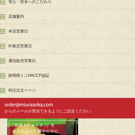
安心・安全へのこだわり
店舗案内
本店営業日
叶家店営業日
通信販売営業日
静岡県ミニHACCP認証
特注注文ページ
からのメールが受信できるようにご設定ください。