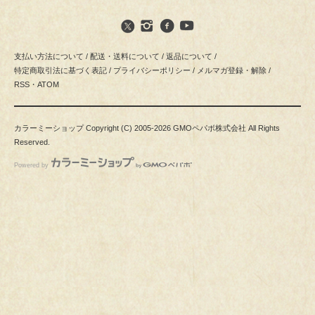
支払い方法について
/
配送・送料について
/
返品について
/
特定商取引法に基づく表記
/
プライバシーポリシー
/
メルマガ登録・解除
/
RSS
・
ATOM
カラーミーショップ
Copyright (C) 2005-2026
GMOペパボ株式会社
All Rights
Reserved.
Powered by