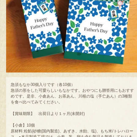
急須もなか30個入りです（各10個）
急須の形をした可愛らしいもなかです。おやつにも贈答用にもおすす
めです。是非、小倉あん、お茶あん、川根の塩（手亡あん）の3種類
を食べ比べてみてください。
【賞味期限】 出荷日より１ヶ月(未開封)
【小倉】10個
原材料:粒餡(砂糖(国内製造)、あずき、水飴、塩)、もち米/トレハロー
ス ●本品製造工場では、小麦、乳、卵を含む製品を製造しておりま