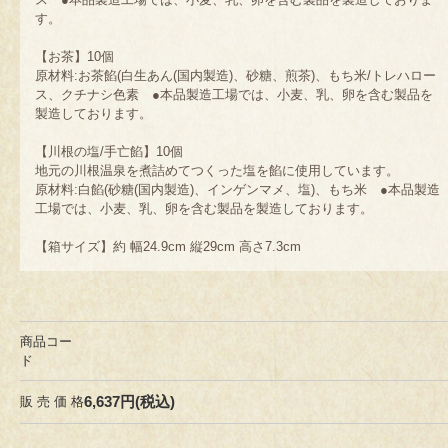
す。
【お茶】10個
原材料:お茶餡(白生あん(国内製造)、砂糖、煎茶)、もち米/トレハロー
ス、クチナシ色素 ●本品製造工場では、小麦、乳、卵を含む製品を
製造しております。
【川根の塩/手亡餡】10個
地元の川根温泉を煮詰めてつくった塩を餡に使用しています。
原材料:白餡(砂糖(国内製造)、インゲンマメ、塩)、もち米 ●本品製造
工場では、小麦、乳、卵を含む製品を製造しております。
【箱サイズ】約 幅24.9cm 縦29cm 高さ7.3cm
商品コー
ド
6,637円(税込)
販 売 価 格