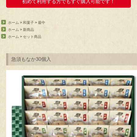
初めて利用する方でもすぐ購入可能です！
ホーム
>
和菓子
>
最中
ホーム
>
新商品
ホーム
>
セット商品
急須もなか30個入