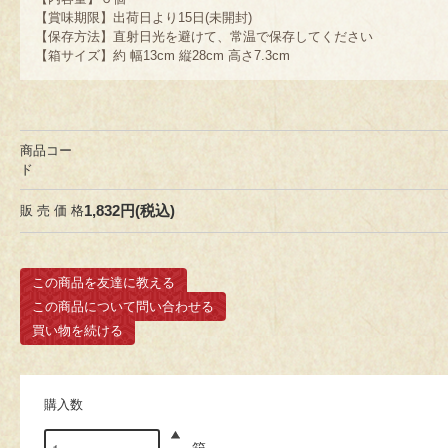
【賞味期限】出荷日より15日(未開封)
【保存方法】直射日光を避けて、常温で保存してください
【箱サイズ】約 幅13cm 縦28cm 高さ7.3cm
商品コー
ド
1,832円(税込)
販 売 価 格
この商品を友達に教える
この商品について問い合わせる
買い物を続ける
購入数
箱