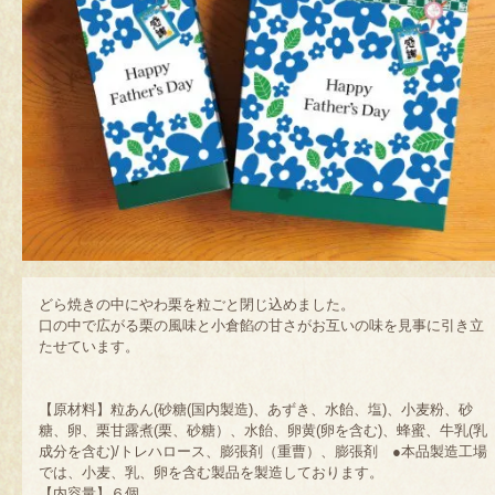
どら焼きの中にやわ栗を粒ごと閉じ込めました。
口の中で広がる栗の風味と小倉餡の甘さがお互いの味を見事に引き立
たせています。
【原材料】粒あん(砂糖(国内製造)、あずき、水飴、塩)、小麦粉、砂
糖、卵、栗甘露煮(栗、砂糖）、水飴、卵黄(卵を含む)、蜂蜜、牛乳(乳
成分を含む)/トレハロース、膨張剤（重曹）、膨張剤 ●本品製造工場
では、小麦、乳、卵を含む製品を製造しております。
【内容量】６個