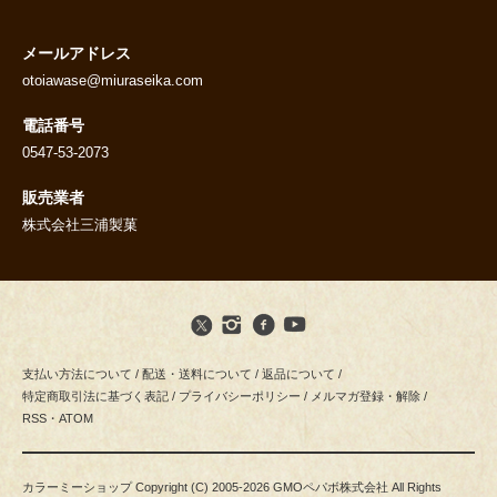
メールアドレス
otoiawase@miuraseika.com
電話番号
0547-53-2073
販売業者
株式会社三浦製菓
支払い方法について
/
配送・送料について
/
返品について
/
特定商取引法に基づく表記
/
プライバシーポリシー
/
メルマガ登録・解除
/
RSS
・
ATOM
カラーミーショップ
Copyright (C) 2005-2026
GMOペパボ株式会社
All Rights