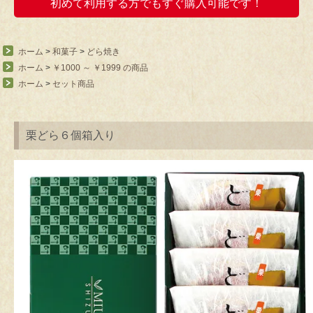
初めて利用する方でもすぐ購入可能です！
ホーム
>
和菓子
>
どら焼き
ホーム
>
￥1000 ～ ￥1999 の商品
ホーム
>
セット商品
栗どら６個箱入り