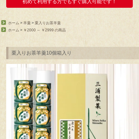
初めて利用する方でもすぐ購入可能です！
ホーム
>
羊羹
>
栗入りお茶羊羹
ホーム
>
￥2000 ～ ￥2999 の商品
栗入りお茶羊羹10個箱入り