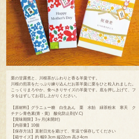
栗の甘露煮と、川根茶がふわりと香る羊羹です。
川根の煎茶をたっぷり練り込んだお茶羊羹に栗をひと粒入れました。
こっくりまろやか、食べきりサイズの羊羹です。底を押し上げて、フ
タをはずしてお召し上がりください。
【原材料】グラニュー糖 白生あん 栗 水飴 緑茶粉末 寒天 ク
チナシ青色素(青・黄) 酸化防止剤(V.C)
【賞味期限】3ヶ月(未開封)
【内容量】10個
【保存方法】直射日光を避けて、常温で保存してください
【箱サイズ】約 幅9.3cm 縦22cm 高さ4cm