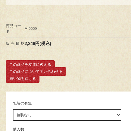
商品コー
M-0009
ド
2,246円(税込)
販 売 価 格
この商品を友達に教える
この商品について問い合わせる
買い物を続ける
包装の有無
購入数