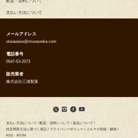
配送・送料について
支払い方法について
メールアドレス
otoiawase@miuraseika.com
電話番号
0547-53-2073
販売業者
株式会社三浦製菓
支払い方法について
/
配送・送料について
/
返品について
/
特定商取引法に基づく表記
/
プライバシーポリシー
/
メルマガ登録・解除
/
RSS
・
ATOM