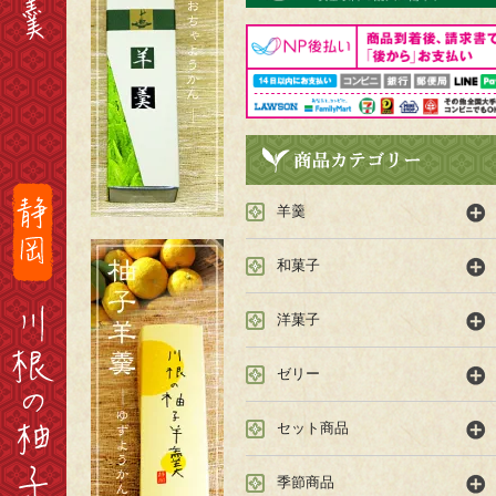
羊羹
和菓子
洋菓子
ゼリー
セット商品
季節商品