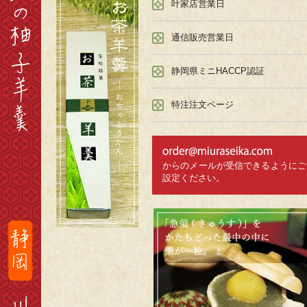
叶家店営業日
通信販売営業日
静岡県ミニHACCP認証
特注注文ページ
からのメールが受信できるようにご
設定ください。