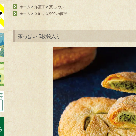
ホーム
>
洋菓子
>
茶っぱい
ホーム
>
￥0 ～ ￥999 の商品
茶っぱい 5枚袋入り